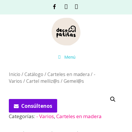
Saltar
Facebook
Instagram
Acceso
al
contenido
Menú
Inicio
/
Catálogo
/
Carteles en madera
/
-
Varios
/ Cartel melliz@s / Gemel@s
Consúltenos
Categorías:
- Varios
,
Carteles en madera