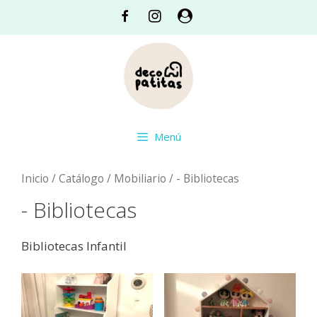
Saltar
Facebook
Instagram
Acceso
al
contenido
Menú
Inicio
/
Catálogo
/
Mobiliario
/ - Bibliotecas
- Bibliotecas
Bibliotecas Infantil