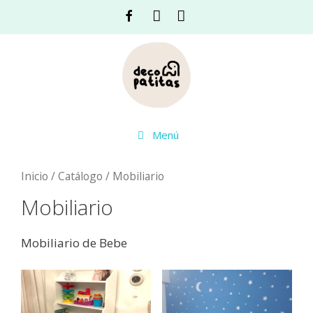
Saltar
Facebook
Instagram
Acceso
al
contenido
Menú
Inicio
/
Catálogo
/ Mobiliario
Mobiliario
Mobiliario de Bebe