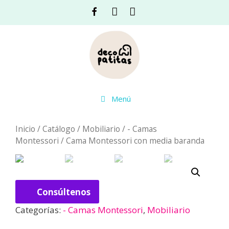
Saltar
Facebook
Instagram
Acceso
al
contenido
Menú
Inicio
/
Catálogo
/
Mobiliario
/
- Camas
Montessori
/ Cama Montessori con media baranda
Consúltenos
Categorías:
- Camas Montessori
,
Mobiliario