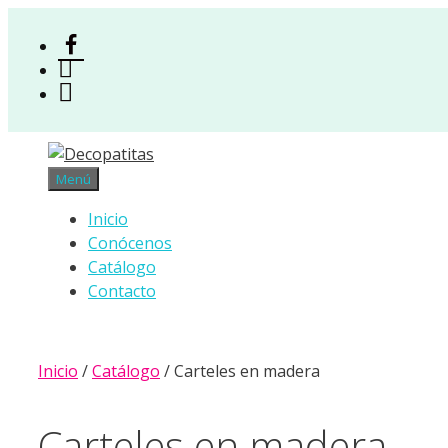
Saltar
al
Facebook
contenido
Instagram
Acceso
Menú
Inicio
Conócenos
Catálogo
Contacto
Inicio
/
Catálogo
/ Carteles en madera
Carteles en madera