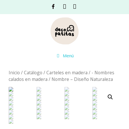
Saltar
Facebook
Instagram
Acceso
al
contenido
Menú
Inicio
/
Catálogo
/
Carteles en madera
/
- Nombres
calados en madera
/ Nombre – Diseño Naturaleza