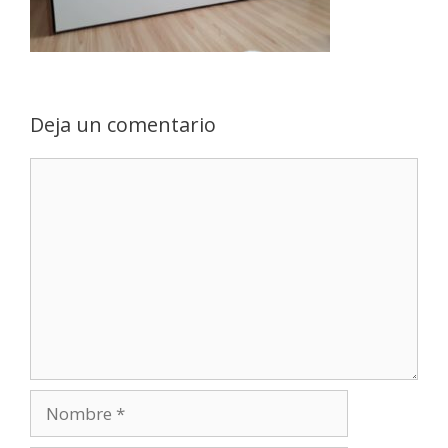
Deja un comentario
Comentario
Nombre