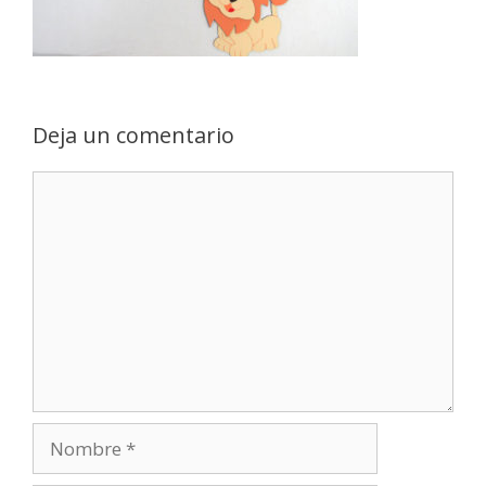
Deja un comentario
Comentario
Nombre