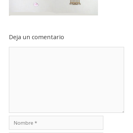
Deja un comentario
Comentario
Nombre