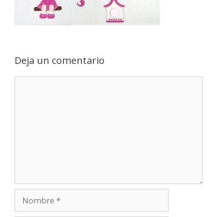
Deja un comentario
Comentario
Nombre