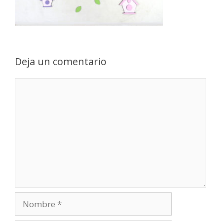
Deja un comentario
Comentario
Nombre