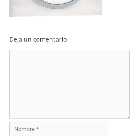
Deja un comentario
Comentario
Nombre