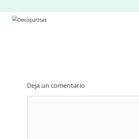
Saltar
al
contenido
Deja un comentario
Comentario