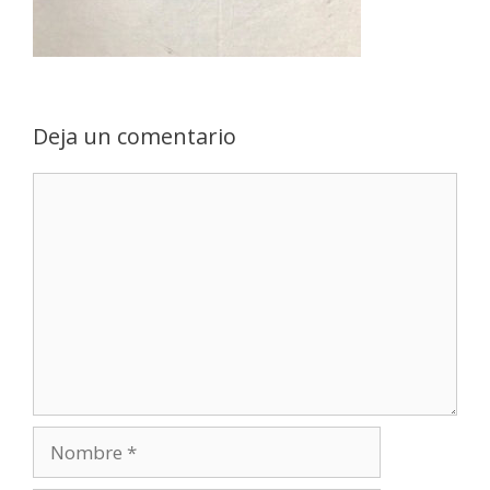
Deja un comentario
Comentario
Nombre