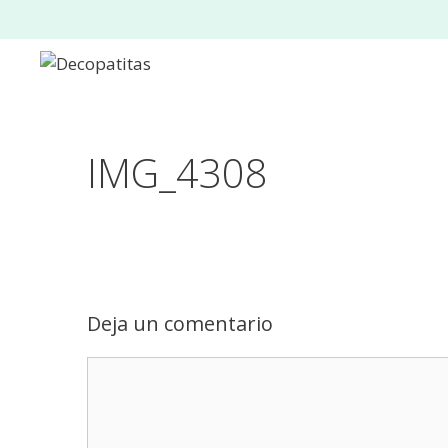
Saltar
al
contenido
IMG_4308
Deja un comentario
Comentario