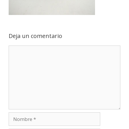
Deja un comentario
Comentario
Nombre