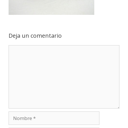
Deja un comentario
Comentario
Nombre