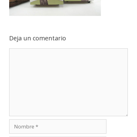
Deja un comentario
Comentario
Nombre