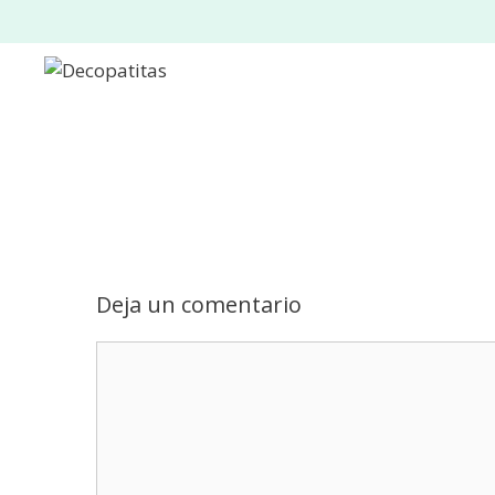
Saltar
al
contenido
Deja un comentario
Comentario