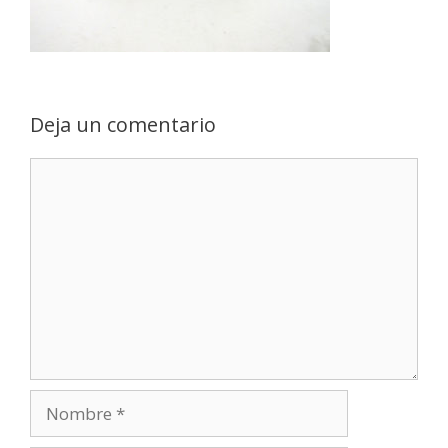
Deja un comentario
Comentario
Nombre