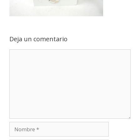
Deja un comentario
Comentario
Nombre