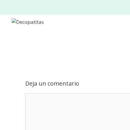
Saltar
al
contenido
Deja un comentario
Comentario