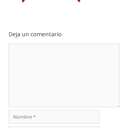
Deja un comentario
Comentario
Nombre