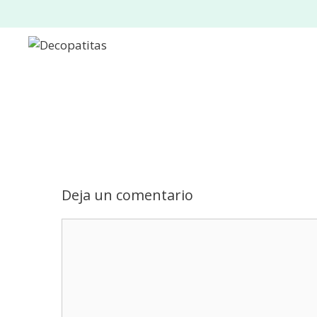
Saltar
al
contenido
Deja un comentario
Comentario