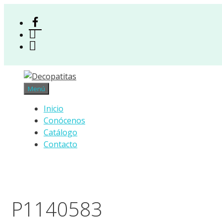
Saltar
al
Facebook
contenido
Instagram
Acceso
Menú
Inicio
Conócenos
Catálogo
Contacto
P1140583