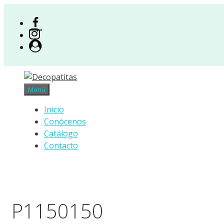
Saltar
al
Facebook
contenido
Instagram
Acceso
Menú
Inicio
Conócenos
Catálogo
Contacto
P1150150