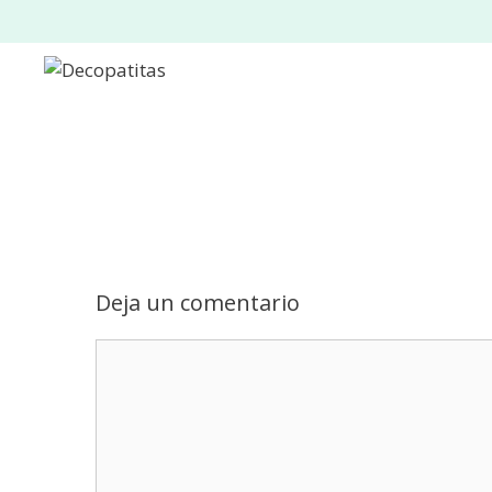
Saltar
al
contenido
Deja un comentario
Comentario