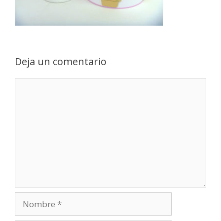
Deja un comentario
Comentario
Nombre