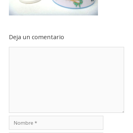
Deja un comentario
Comentario
Nombre