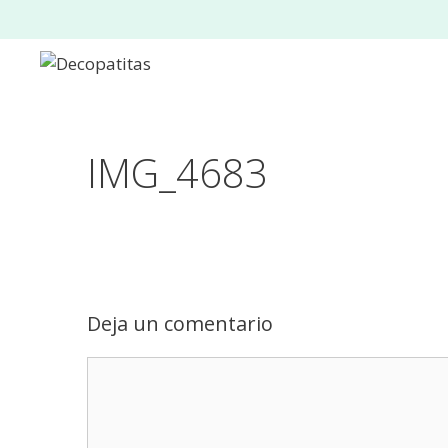
Saltar
al
contenido
IMG_4683
Deja un comentario
Comentario