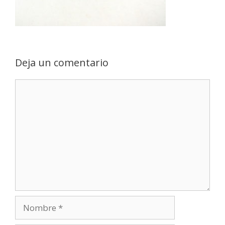
Deja un comentario
Comentario
Nombre