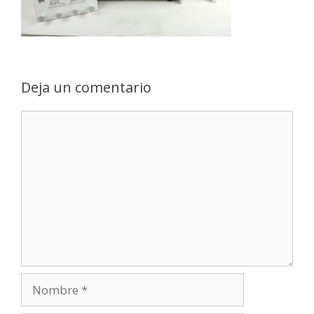
Deja un comentario
Comentario
Nombre