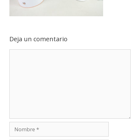
Deja un comentario
Comentario
Nombre