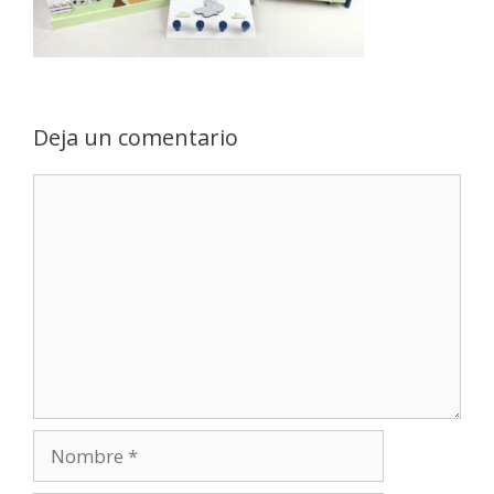
Deja un comentario
Comentario
Nombre