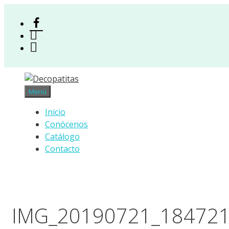
Saltar
al
Facebook
contenido
Instagram
Acceso
Menú
Inicio
Conócenos
Catálogo
Contacto
IMG_20190721_184721