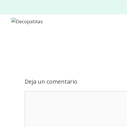
Saltar
al
contenido
Deja un comentario
Comentario