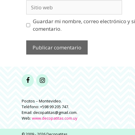
Sitio
web
Guardar mi nombre, correo electrónico y s
comentario.
Pocitos – Montevideo.
Teléfono: +598 99 205 747.
Email: decopatitas@gmail.com.
Web:
www.decopatitas.com.uy
© 2009 - 2026 Decopatitas