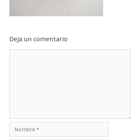
Deja un comentario
Comentario
Nombre