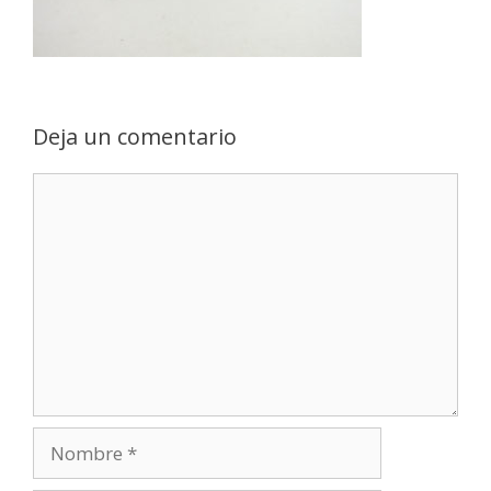
Deja un comentario
Comentario
Nombre