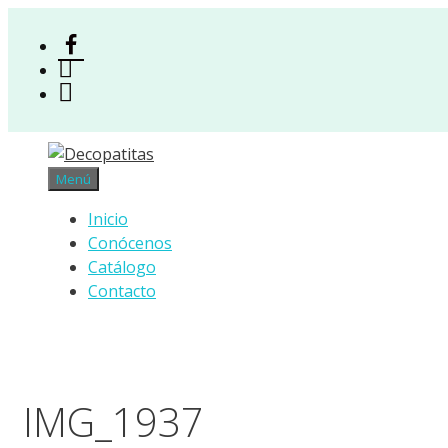
Saltar
al
Facebook
contenido
Instagram
Acceso
Menú
Inicio
Conócenos
Catálogo
Contacto
IMG_1937