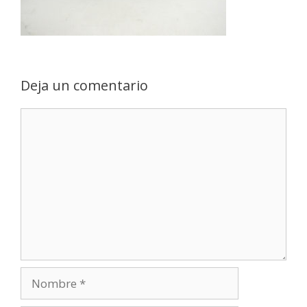
Deja un comentario
Comentario
Nombre