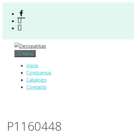
Saltar
al
Facebook
contenido
Instagram
Acceso
Menú
Inicio
Conócenos
Catálogo
Contacto
P1160448