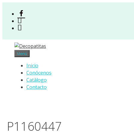
Saltar
al
Facebook
contenido
Instagram
Acceso
Menú
Inicio
Conócenos
Catálogo
Contacto
P1160447