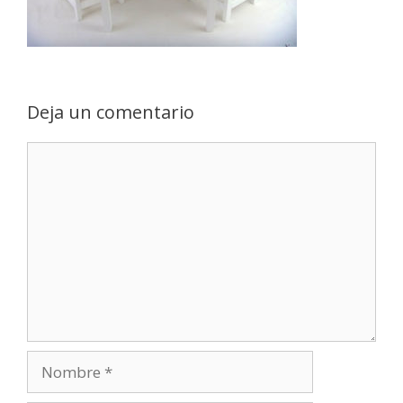
Deja un comentario
Comentario
Nombre