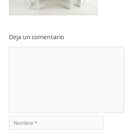
Deja un comentario
Comentario
Nombre