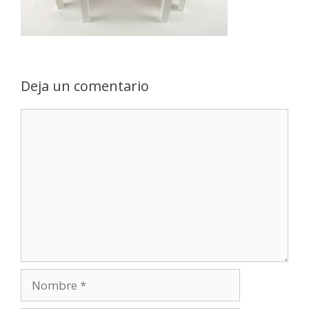
Deja un comentario
Comentario
Nombre