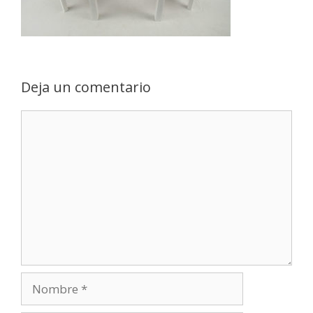
Deja un comentario
Comentario
Nombre