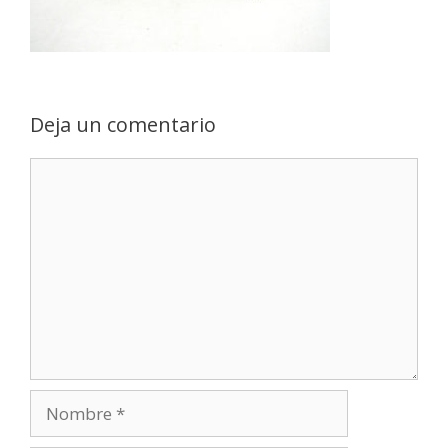
Deja un comentario
Comentario
Nombre