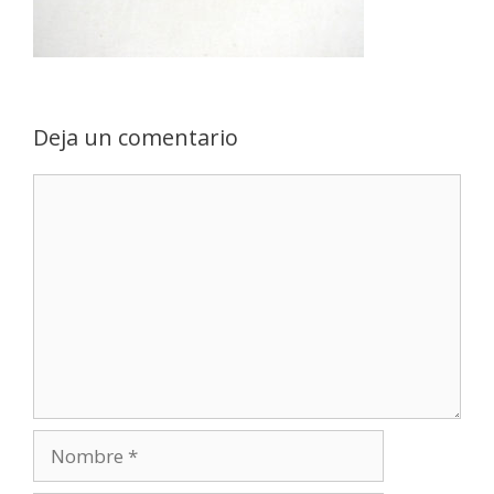
Deja un comentario
Comentario
Nombre