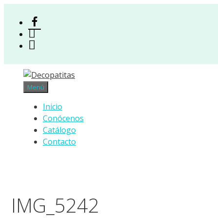
Saltar
al
Facebook
contenido
Instagram
Acceso
Menú
Inicio
Conócenos
Catálogo
Contacto
IMG_5242